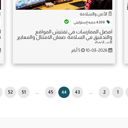
الأمن والسلامة
4200 جنيه إسترلينى
أفضل الممارسات في تفتيش المواقع
أ
والتدقيق في السلامة: ضمان الامتثال والمعايير
ت
السلامة
10-08-2026
5 أيام
52
51
...
45
44
43
...
2
1